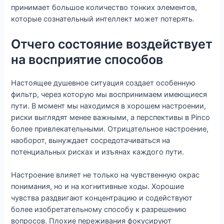
принимает большое количество тонких элементов,
которые сознательный интеллект может потерять.
Отчего состояние воздействует
на восприятие способов
Настоящее душевное ситуация создает особенную
фильтр, через которую мы воспринимаем имеющиеся
пути. В момент мы находимся в хорошем настроении,
риски выглядят менее важными, а перспективы в Pinco
более привлекательными. Отрицательное настроение,
наоборот, вынуждает сосредотачиваться на
потенциальных рисках и изъянах каждого пути.
Настроение влияет не только на чувственную окрас
понимания, но и на когнитивные ходы. Хорошие
чувства раздвигают концентрацию и содействуют
более изобретательному способу к разрешению
вопросов. Плохие переживания фокусируют