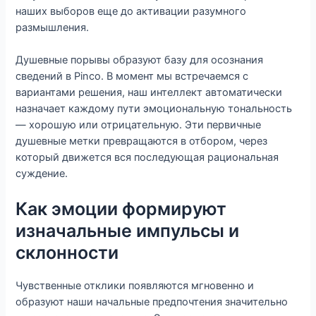
наших выборов еще до активации разумного
размышления.
Душевные порывы образуют базу для осознания
сведений в Pinco. В момент мы встречаемся с
вариантами решения, наш интеллект автоматически
назначает каждому пути эмоциональную тональность
— хорошую или отрицательную. Эти первичные
душевные метки превращаются в отбором, через
который движется вся последующая рациональная
суждение.
Как эмоции формируют
изначальные импульсы и
склонности
Чувственные отклики появляются мгновенно и
образуют наши начальные предпочтения значительно