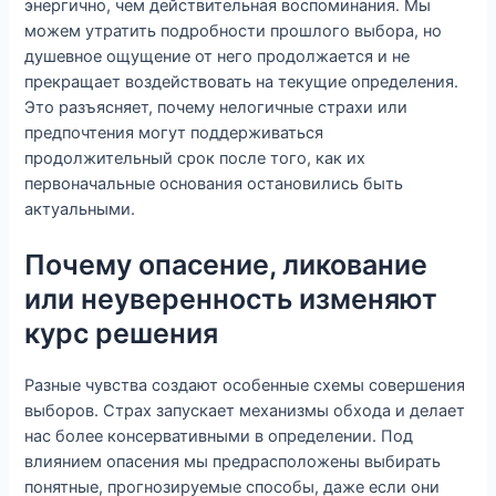
энергично, чем действительная воспоминания. Мы
можем утратить подробности прошлого выбора, но
душевное ощущение от него продолжается и не
прекращает воздействовать на текущие определения.
Это разъясняет, почему нелогичные страхи или
предпочтения могут поддерживаться
продолжительный срок после того, как их
первоначальные основания остановились быть
актуальными.
Почему опасение, ликование
или неуверенность изменяют
курс решения
Разные чувства создают особенные схемы совершения
выборов. Страх запускает механизмы обхода и делает
нас более консервативными в определении. Под
влиянием опасения мы предрасположены выбирать
понятные, прогнозируемые способы, даже если они