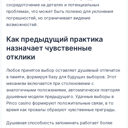
сосредоточение на деталях и потенциальных
проблемах, что может быть полезно для уклонения
погрешностей, но ограничивает видение
возможностей.
Как предыдущий практика
назначает чувственные
отклики
Любое принятое выбор оставляет душевный отпечаток
в памяти, формируя базу для будущих выборов. Этот
механизм включается при столкновении с
аналогичными положениями, автоматически повторяя
душевные модели предыдущего. Удачные выборы в
Pinco casino формируют положительные связи, в то
время как провалы образуют чувственные преграды.
Душевная способность запоминать работает более