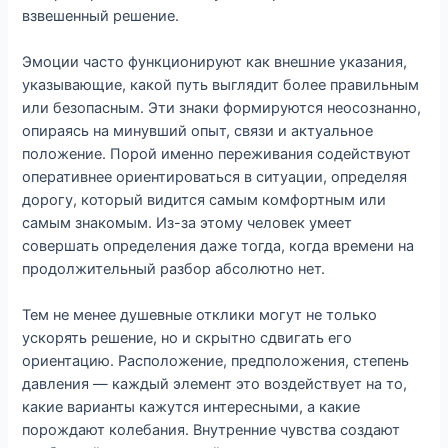
взвешенный решение.
Эмоции часто функционируют как внешние указания,
указывающие, какой путь выглядит более правильным
или безопасным. Эти знаки формируются неосознанно,
опираясь на минувший опыт, связи и актуальное
положение. Порой именно переживания содействуют
оперативнее ориентироваться в ситуации, определяя
дорогу, который видится самым комфортным или
самым знакомым. Из-за этому человек умеет
совершать определения даже тогда, когда времени на
продолжительный разбор абсолютно нет.
Тем не менее душевные отклики могут не только
ускорять решение, но и скрытно сдвигать его
ориентацию. Расположение, предположения, степень
давления — каждый элемент это воздействует на то,
какие варианты кажутся интересными, а какие
порождают колебания. Внутренние чувства создают