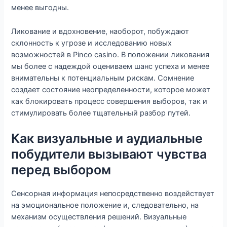
менее выгодны.
Ликование и вдохновение, наоборот, побуждают
склонность к угрозе и исследованию новых
возможностей в Pinco casino. В положении ликования
мы более с надеждой оцениваем шанс успеха и менее
внимательны к потенциальным рискам. Сомнение
создает состояние неопределенности, которое может
как блокировать процесс совершения выборов, так и
стимулировать более тщательный разбор путей.
Как визуальные и аудиальные
побудители вызывают чувства
перед выбором
Сенсорная информация непосредственно воздействует
на эмоциональное положение и, следовательно, на
механизм осуществления решений. Визуальные