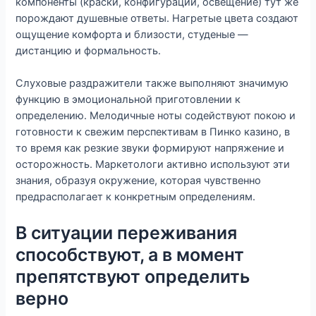
компоненты (краски, конфигурации, освещение) тут же
порождают душевные ответы. Нагретые цвета создают
ощущение комфорта и близости, студеные —
дистанцию и формальность.
Слуховые раздражители также выполняют значимую
функцию в эмоциональной приготовлении к
определению. Мелодичные ноты содействуют покою и
готовности к свежим перспективам в Пинко казино, в
то время как резкие звуки формируют напряжение и
осторожность. Маркетологи активно используют эти
знания, образуя окружение, которая чувственно
предрасполагает к конкретным определениям.
В ситуации переживания
способствуют, а в момент
препятствуют определить
верно