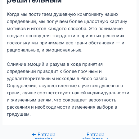
Когда мы постигаем душевную компоненту наших
определений, мы получаем более целостную картину
мотивов и итогов каждого способа. Это понимание
создает основу для твердости в принятых решениях,
поскольку мы принимаем все грани обстановки — и
рациональные, и эмоциональные.
Слияние эмоций и разума в ходе принятия
определений приводит к более прочным и
удовлетворительным исходам в Pinco casino.
Определения, осуществленные с учетом душевного
грани, лучше соответствуют нашей индивидуальности
и жизненным целям, что сокращает вероятность
раскаяния и необходимости изменения выбора в
грядущем.
←
Entrada
Entrada