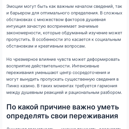
Эмоции могут быть как важным началом сведений, так
и барьером для оптимального определения. В сложных
обстановках с множеством факторов душевная
интуиция зачастую воспринимает значимые
закономерности, которые обдуманный изучение может
пропустить. В особенности это касается к социальным
обстановкам и креативным вопросам.
Но чрезмерное влияние чувств может деформировать
восприятие действительности. Интенсивные
переживания уменьшают центр сосредоточения и
могут вынудить пропускать существенную сведения в
Пинко казино. В таких моментах требуется гармония
между душевным реакцией и рациональным разбором.
По какой причине важно уметь
определять свои переживания