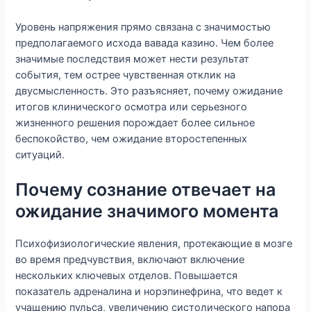
Уровень напряжения прямо связана с значимостью
предполагаемого исхода вавада казино. Чем более
значимые последствия может нести результат
события, тем острее чувственная отклик на
двусмысленность. Это разъясняет, почему ожидание
итогов клинического осмотра или серьезного
жизненного решения порождает более сильное
беспокойство, чем ожидание второстепенных
ситуаций.
Почему сознание отвечает на
ожидание значимого момента
Психофизиологические явления, протекающие в мозге
во время предчувствия, включают включение
нескольких ключевых отделов. Повышается
показатель адреналина и норэпинефрина, что ведет к
учащению пульса, увеличению систолического напора