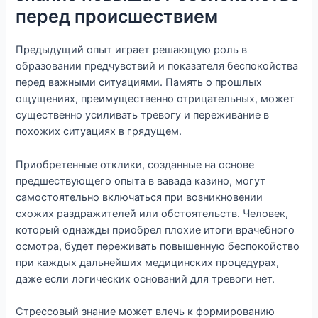
перед происшествием
Предыдущий опыт играет решающую роль в
образовании предчувствий и показателя беспокойства
перед важными ситуациями. Память о прошлых
ощущениях, преимущественно отрицательных, может
существенно усиливать тревогу и переживание в
похожих ситуациях в грядущем.
Приобретенные отклики, созданные на основе
предшествующего опыта в вавада казино, могут
самостоятельно включаться при возникновении
схожих раздражителей или обстоятельств. Человек,
который однажды приобрел плохие итоги врачебного
осмотра, будет переживать повышенную беспокойство
при каждых дальнейших медицинских процедурах,
даже если логических оснований для тревоги нет.
Стрессовый знание может влечь к формированию