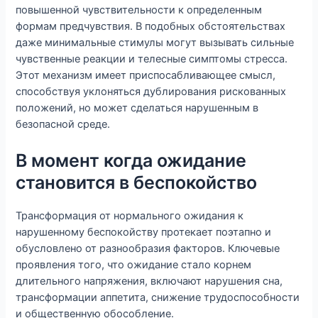
повышенной чувствительности к определенным
формам предчувствия. В подобных обстоятельствах
даже минимальные стимулы могут вызывать сильные
чувственные реакции и телесные симптомы стресса.
Этот механизм имеет приспосабливающее смысл,
способствуя уклоняться дублирования рискованных
положений, но может сделаться нарушенным в
безопасной среде.
В момент когда ожидание
становится в беспокойство
Трансформация от нормального ожидания к
нарушенному беспокойству протекает поэтапно и
обусловлено от разнообразия факторов. Ключевые
проявления того, что ожидание стало корнем
длительного напряжения, включают нарушения сна,
трансформации аппетита, снижение трудоспособности
и общественную обособление.