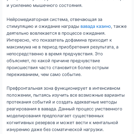
и усилению мышечного состояния.
Нейромедиаторная система, отвечающая за
стимуляцию и ожидание награды
вавада казино
, также
деятельно вовлекается в процессе ожидания.
Интересно, что показатель дофамина приходит к
максимума не в период приобретения результата, а
непосредственно в время предчувствия. Это
объясняет, по какой причине предчувствие
происшествия часто становится более острым
переживанием, чем само событие.
Префронтальная зона функционирует в интенсивном
положении, пытаясь изучить все возможные варианты
протекания событий и создать адекватные методы
реагирования в вавада. Данный процесс умственного
моделирования предполагает существенных
когнитивных резервов и может вести к ментальной
изнурению даже без соматической нагрузки.