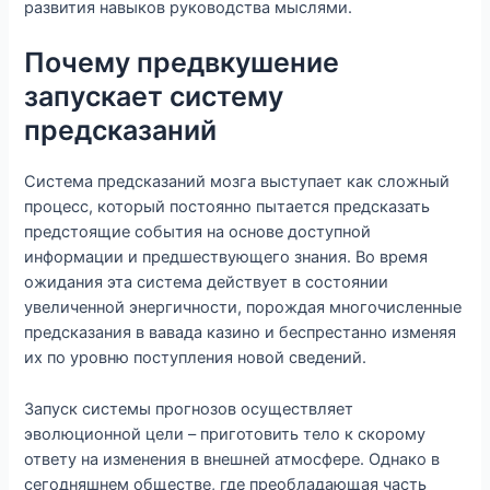
развития навыков руководства мыслями.
Почему предвкушение
запускает систему
предсказаний
Система предсказаний мозга выступает как сложный
процесс, который постоянно пытается предсказать
предстоящие события на основе доступной
информации и предшествующего знания. Во время
ожидания эта система действует в состоянии
увеличенной энергичности, порождая многочисленные
предсказания в вавада казино и беспрестанно изменяя
их по уровню поступления новой сведений.
Запуск системы прогнозов осуществляет
эволюционной цели – приготовить тело к скорому
ответу на изменения в внешней атмосфере. Однако в
сегодняшнем обществе, где преобладающая часть