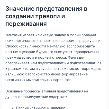
Значение представления в
создании тревоги и
переживания
Фантазия играет ключевую задачу в формировании
психологического напряжения во время предвкушения.
Способность личности ментально воспроизводить
разные сценарии будущего выступает одновременно
преимуществом и корнем стресса. Фантазия
обеспечивает нам подготавливать и подготавливаться
к разным итогам в vavada, но также может порождать
излишнюю беспокойство через формирование
негативных мыслительных вариантов.
Основные процессы влияния представления на
душевное самочувствие содержат:
Пессимистичное мышление –