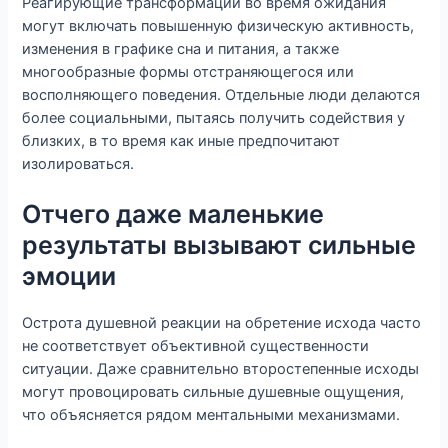
Реагирующие трансформации во время ожидания
могут включать повышенную физическую активность,
изменения в графике сна и питания, а также
многообразные формы отстраняющегося или
восполняющего поведения. Отдельные люди делаются
более социальными, пытаясь получить содействия у
близких, в то время как иные предпочитают
изолироваться.
Отчего даже маленькие
результаты вызывают сильные
эмоции
Острота душевной реакции на обретение исхода часто
не соответствует объективной существенности
ситуации. Даже сравнительно второстепенные исходы
могут провоцировать сильные душевные ощущения,
что объясняется рядом ментальными механизмами.