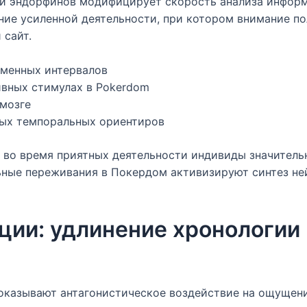
 и эндорфинов модифицирует скорость анализа информ
е усиленной деятельности, при котором внимание по
 сайт.
менных интервалов
ивных стимулах в Pokerdom
мозге
ных темпоральных ориентиров
о во время приятных деятельности индивиды значител
льные переживания в Покердом активизируют синтез н
ии: удлинение хронологии 
казывают антагонистическое воздействие на ощущени