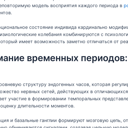
еповторимую модель восприятия каждого периода в
p
нтов.
оциональное состояние индивида кардинально модифи
изиологические колебания комбинируются с психолог
который имеет возможность заметно отличаться от ре
мание временных периодов:
овневую структуру эндогенных часов, которая регул
ножество нервных сетей, действующих в отличающихся
ает участие в формировании темпоральных представле
оценку длительности моментов.
ация и базальные ганглии формируют мозговую цепь, о
нно обмениваются сигналами, создавая цельную модел