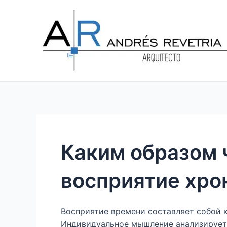
Ir
Navegación
al
de
contenido
entradas
Каким образом 
восприятие хро
Восприятие времени составляет собой 
Индивидуальное мышление анализирует 