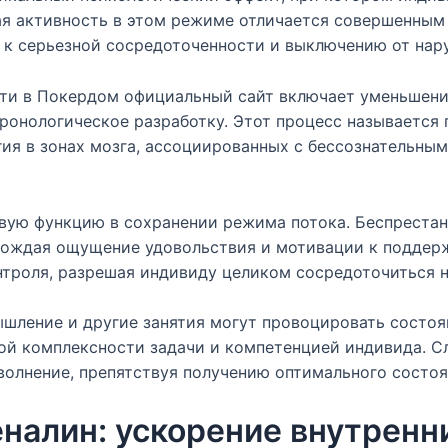
я активность в этом режиме отличается совершенным
т к серьезной сосредоточенности и выключению от нар
и в Покердом официальный сайт включает уменьшение
хронологическое разработку. Этот процесс называетс
ия в зонах мозга, ассоциированных с бессознательны
ую функцию в сохранении режима потока. Беспрестанн
ождая ощущение удовольствия и мотивации к поддерж
троля, разрешая индивиду целиком сосредоточиться н
мышление и другие занятия могут провоцировать состо
ной комплексности задачи и компетенцией индивида. 
волнение, препятствуя получению оптимального состоя
налин: ускорение внутренни