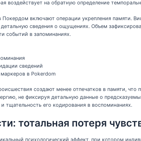
рая воздействует на обратную определение темпоральн
 Покердом включают операции укрепления памяти. Ви
 детальную сведения о ощущениях. Объем зафиксиров
ти событий в запоминаниях.
поминания
идации сведений
 маркеров в Pokerdom
роисшествия создают менее отпечатков в памяти, что
нергию, не фиксируя детальную данные о предсказуем
 и тщательность его кодирования в воспоминаниях.
и: тотальная потеря чувст
икальный психологический эффект, при котором индив