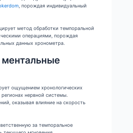
okerdom
, порождая индивидуальный
цирует метод обработки темпоральной
ическими операциями, порождая
альных данных хронометра.
 ментальные
ирует ощущением хронологических
 регионах нервной системы.
ний, оказывая влияние на скорость
тветственную за темпоральное
ь текущего мгновения.