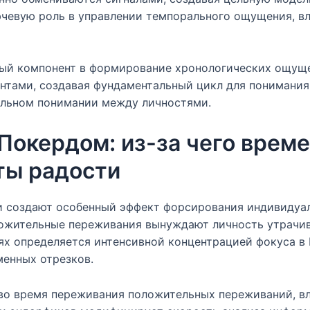
чевую роль в управлении темпорального ощущения, в
ый компонент в формирование хронологических ощуще
нтами, создавая фундаментальный цикл для понимания
альном понимании между личностями.
Покердом: из-за чего време
ты радости
создают особенный эффект форсирования индивидуаль
ложительные переживания вынуждают личность утрачив
ях определяется интенсивной концентрацией фокуса в
менных отрезков.
о время переживания положительных переживаний, вл