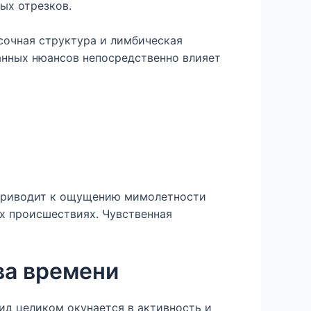
ых отрезков.
сочная структура и лимбическая
анных нюансов непосредственно влияет
 приводит к ощущению мимолетности
ых происшествиях. Чувственная
ва времени
ид целиком окунается в активность и