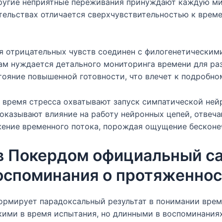
 другие неприятные переживания принуждают каждую ми
тельствах отличается сверхчувствительностью к врем
я отрицательных чувств соединен с филогенетическим
ам нуждается детального мониторинга времени для ра
тояние повышенной готовности, что влечет к подробно
время стресса охватывают запуск симпатической ней
оказывают влияние на работу нейронных цепей, отвеч
ение временного потока, порождая ощущение бесконе
в Покердом официальный са
оспоминания о протяженно
рмирует парадоксальный результат в понимании врем
кими в время испытания, но длинными в воспоминаниях