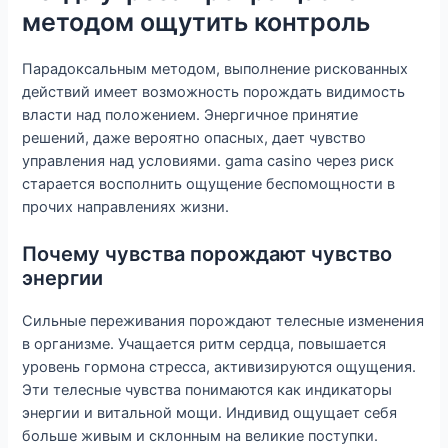
методом ощутить контроль
Парадоксальным методом, выполнение рискованных
действий имеет возможность порождать видимость
власти над положением. Энергичное принятие
решений, даже вероятно опасных, дает чувство
управления над условиями. gama casino через риск
старается восполнить ощущение беспомощности в
прочих направлениях жизни.
Почему чувства порождают чувство
энергии
Сильные переживания порождают телесные изменения
в организме. Учащается ритм сердца, повышается
уровень гормона стресса, активизируются ощущения.
Эти телесные чувства понимаются как индикаторы
энергии и витальной мощи. Индивид ощущает себя
больше живым и склонным на великие поступки.