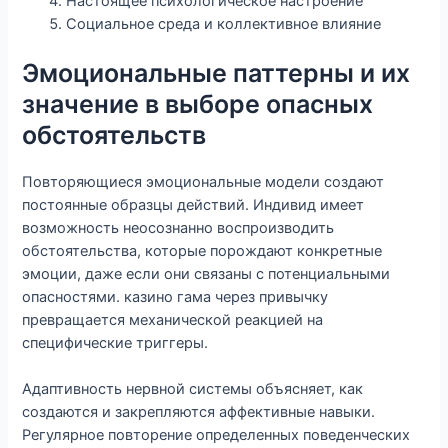
Настоящее психологическое настроение
Социальное среда и коллективное влияние
Эмоциональные паттерны и их
значение в выборе опасных
обстоятельств
Повторяющиеся эмоциональные модели создают
постоянные образцы действий. Индивид имеет
возможность неосознанно воспроизводить
обстоятельства, которые порождают конкретные
эмоции, даже если они связаны с потенциальными
опасностями. казино гама через привычку
превращается механической реакцией на
специфические триггеры.
Адаптивность нервной системы объясняет, как
создаются и закрепляются аффективные навыки.
Регулярное повторение определенных поведенческих