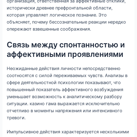
организация, ответственная за аффективные отклики,
исторически древнее префронтальной области,
которая управляет логическое познание. Это
объясняет, почему бессознательные реакции нередко
опережают взвешенные соображения.
Связь между спонтанностью и
аффективными проявлениями
Неожиданные действия личности непосредственно
соотносятся с силой переживаемых чувств. Анализы в
сфере деятельностной психологии показывают, что
повышенный показатель аффективного возбуждения
уменьшает возможность к аналитическому разбору
ситуации. казино гама выражается исключительно
отчетливо в моменты напряжения или интенсивного
тревоги.
Импульсивное действия характеризуется несколькими