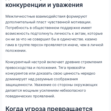
конкуренции и уважения
Межличностные взаимодействия формируют
дополнительный пласт чувственной мотивации.
Потребность в общественном поддержке имеет
возможность подтолкнуть личность к актам, которые
он ни за что не совершил бы в одиночестве. казино
гама в группе персон проявляется иначе, чем в личной
положении.
Конкурентный настрой включает древние стремления
превосходства и положения. Тяга превзойти
конкурентов или доказать свою ценность нередко
доминирует над разумные соображения
защищенности. Уважение со стороны окружающих
делается мощным усилением небезопасного
поведенческих проявлений.
Когда угроза превращается