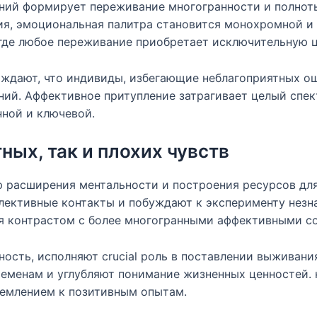
ний формирует переживание многогранности и полнот
вия, эмоциональная палитра становится монохромной и
где любое переживание приобретает исключительную ц
ждают, что индивиды, избегающие неблагоприятных о
ний. Аффективное притупление затрагивает целый спек
нной и ключевой.
ных, так и плохих чувств
 расширения ментальности и построения ресурсов для
ективные контакты и побуждают к эксперименту незн
я контрастом с более многогранными аффективными с
ность, исполняют crucial роль в поставлении выживани
ременам и углубляют понимание жизненных ценностей.
емлением к позитивным опытам.