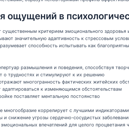
я ощущений в психологиче
 существенным критерием эмоционального здоровья и
ывают значительную адаптивность к стрессовым услов
дразумевает способность испытывать как благоприятны
пертуар размышления и поведения, способствуя творч
т о трудностях и стимулируют к их решению
отражают многогранность фактических житейских обс
т адаптироваться к изменяющимся обстоятельствам
ройке поставляет ментальную постоянство
ое многообразие коррелирует с лучшими индикаторами
 и снижение угрозы сердечно-сосудистых заболевани
 эмоциональных впечатлений для целого процветания ч