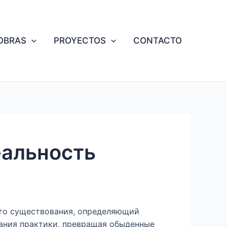
OBRAS
PROYECTOS
CONTACTO
еальность
ого существования, определяющий
мания практики, превращая обыденные