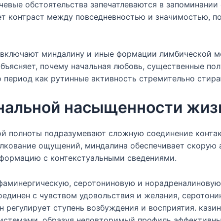
чевые обстоятельства запечатлеваются в запоминании 
ет контраст между повседневностью и значимостью, п
включают миндалину и иные формации лимбической м
бъясняет, почему начальная любовь, существенные пол
то период как рутинные активность стремительно стира
нальной насыщенности жиз
ой полноты подразумевают сложную соединение конта
олкование ощущений, миндалина обеспечивает скорую 
нформацию с контекстуальными сведениями.
аминергическую, серотониновую и норадреналиновую,
единен с чувством удовольствия и желания, серотони
н регулирует ступень возбуждения и восприятия. кази
стемами, образуя неповторимый профиль аффективных