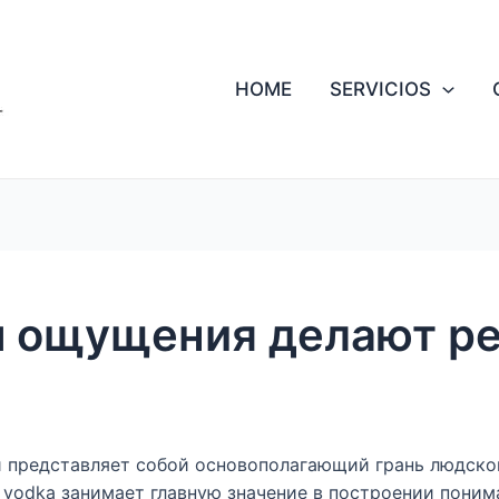
HOME
SERVICIOS
м ощущения делают р
и представляет собой основополагающий грань людск
о vodka занимает главную значение в построении пони