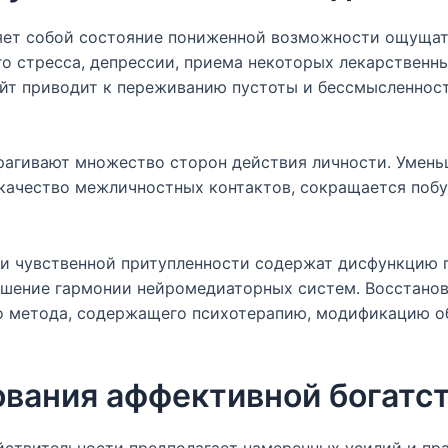
яет собой состояние пониженной возможности ощущат
го стресса, депрессии, приема некоторых лекарственн
айт приводит к переживанию пустоты и бессмысленнос
рагивают множество сторон действия личности. Умень
 качество межличностных контактов, сокращается поб
и чувственной притупленности содержат дисфункцию 
ушение гармонии нейромедиаторных систем. Восстано
о метода, содержащего психотерапию, модификацию об
вания аффективной богатс