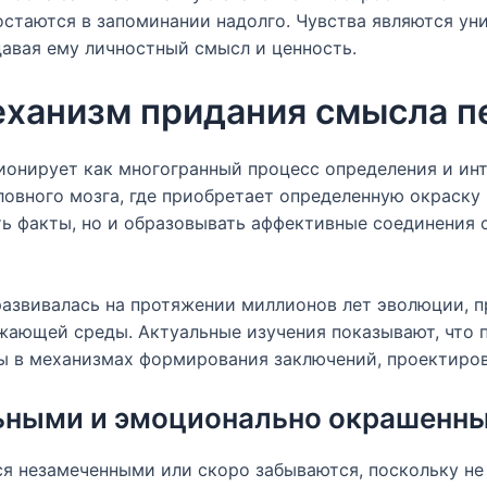
остаются в запоминании надолго. Чувства являются ун
вая ему личностный смысл и ценность.
еханизм придания смысла 
ионирует как многогранный процесс определения и и
овного мозга, где приобретает определенную окраску 
ть факты, но и образовывать аффективные соединени
развивалась на протяжении миллионов лет эволюции, 
жающей среды. Актуальные изучения показывают, что 
ны в механизмах формирования заключений, проектиров
ьными и эмоционально окрашенн
я незамеченными или скоро забываются, поскольку не 