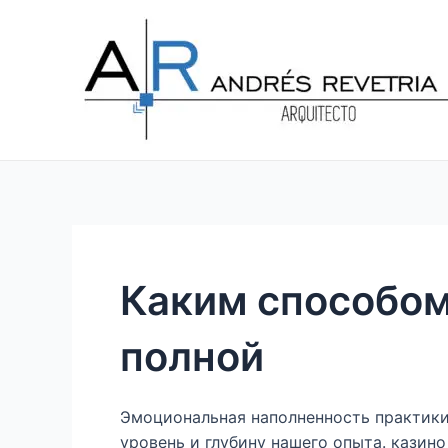
Ir
Navegación
al
de
contenido
entradas
Каким способо
полной
Эмоциональная наполненность практик
уровень и глубину нашего опыта. казин