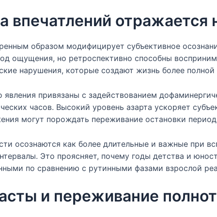
а впечатлений отражается 
ренным образом модифицирует субъективное осознание
иод ощущения, но ретроспективно способны воспринима
ские нарушения, которые создают жизнь более полной
 явления привязаны с задействованием дофаминергич
еских часов. Высокий уровень азарта ускоряет субъек
жения могут порождать переживание остановки период
ти осознаются как более длительные и важные при вс
нтервалы. Это проясняет, почему годы детства и юнос
нными по сравнению с рутинными фазами взрослой реа
асты и переживание полно