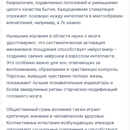
безразличия, подавленных положений и уменьшения
целого качества бытия. Каждодневная стимуляция
отражают основную нужду интеллекта в многообразии
впечатлений, например, в 7к казино.
Нынешние изучения в области науки о мозге
удостоверяют, что систематическая активация
механизмов поощрения способствует нейрогенезу –
созданию свежих нейронов в взрослом интеллекте.
Это особенно важно для зон, отвечающих за
воспоминание, образование и чувственную контроль.
Персоны, живущие чувственно полную жизнь,
показывают лучшие познавательные индикаторы и
более замедленные ритмы старческих модификаций
головного мозга.
Общественный грань волнения также играет
критичную значение в человеческом здоровье.
Коллективные испытания возбуждающих эпизодов
упрочивают социальные соединения и способствуют