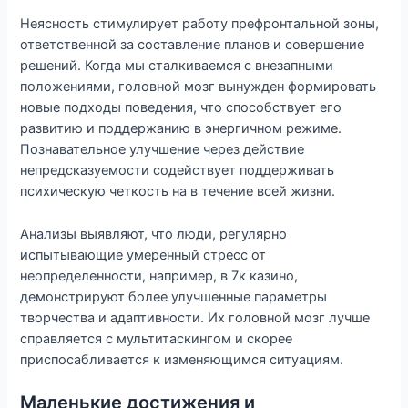
Неясность стимулирует работу префронтальной зоны,
ответственной за составление планов и совершение
решений. Когда мы сталкиваемся с внезапными
положениями, головной мозг вынужден формировать
новые подходы поведения, что способствует его
развитию и поддержанию в энергичном режиме.
Познавательное улучшение через действие
непредсказуемости содействует поддерживать
психическую четкость на в течение всей жизни.
Анализы выявляют, что люди, регулярно
испытывающие умеренный стресс от
неопределенности, например, в 7к казино,
демонстрируют более улучшенные параметры
творчества и адаптивности. Их головной мозг лучше
справляется с мультитаскингом и скорее
приспосабливается к изменяющимся ситуациям.
Маленькие достижения и