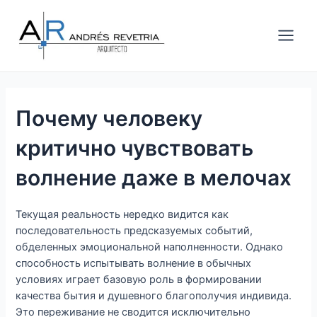
Ir
Navegación
Main
al
de
Men
contenido
entradas
Почему человеку
критично чувствовать
волнение даже в мелочах
Текущая реальность нередко видится как
последовательность предсказуемых событий,
обделенных эмоциональной наполненности. Однако
способность испытывать волнение в обычных
условиях играет базовую роль в формировании
качества бытия и душевного благополучия индивида.
Это переживание не сводится исключительно