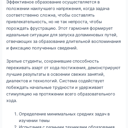
Эффективное образование осуществляется в
положении наилучшего напряжения, когда задача
соответственно сложна, чтобы составлять
привлекательность, но не так непроста, чтобы
порождать фрустрацию. Этот гармония формирует
идеальные ситуации для запуска допаминовых путей,
отвечающих за образование длительной воспоминания
и фиксацию полученных сведений.
Зрелые студенты, сохранившие способность
переживать азарт от хода постижения, демонстрируют
лучшие результаты в освоении свежих занятий,
диалектов и технологий. Система содействует
побеждать начальные трудности и удерживает
стимуляцию на протяжении всего образовательного
хода.
Определение минимальных средних задач в
изучении темы
Испытания с разными техниками образования