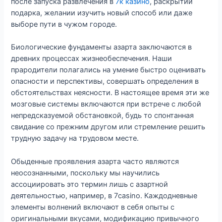
после запуска развлечения в
7к казино
, раскрытии
подарка, желании изучить новый способ или даже
выборе пути в чужом городе.
Биологические фундаменты азарта заключаются в
древних процессах жизнеобеспечения. Наши
прародители полагались на умение быстро оценивать
опасности и перспективы, совершать определения в
обстоятельствах неясности. В настоящее время эти же
мозговые системы включаются при встрече с любой
непредсказуемой обстановкой, будь то спонтанная
свидание со прежним другом или стремление решить
трудную задачу на трудовом месте.
Обыденные проявления азарта часто являются
неосознанными, поскольку мы научились
ассоциировать это термин лишь с азартной
деятельностью, например, в 7casino. Каждодневные
элементы волнений включают в себя опыты с
оригинальными вкусами, модификацию привычного