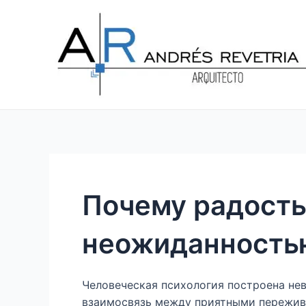
Ir
Navegación
al
de
contenido
entradas
Почему радость
неожиданность
Человеческая психология построена нев
взаимосвязь между приятными пережив