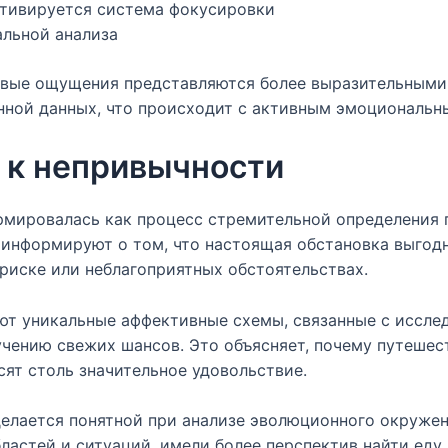
ктивируется система фокусировки
льной анализа
новые ощущения представляются более выразительными
ной данных, что происходит с активным эмоциональн
 к непривычности
мировалась как процесс стремительной определения 
информируют о том, что настоящая обстановка выгодн
риске или неблагоприятных обстоятельствах.
ют уникальные аффективные схемы, связанные с исслед
чению свежих шансов. Это объясняет, почему путешес
ят столь значительное удовольствие.
делается понятной при анализе эволюционного окружен
ластей и ситуаций, имели более перспектив найти еду