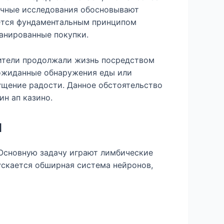
аучные исследования обосновывают
тся фундаментальным принципом
ланированные покупки.
дители продолжали жизнь посредством
ожиданные обнаружения еды или
ение радости. Данное обстоятельство
н ап казино.
я
Основную задачу играют лимбические
ускается обширная система нейронов,