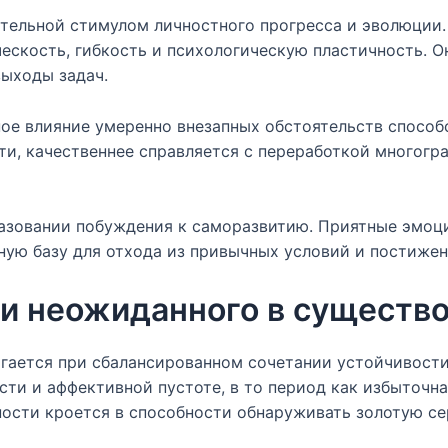
тельной стимулом личностного прогресса и эволюции.
ескость, гибкость и психологическую пластичность. О
ыходы задач.
ное влияние умеренно внезапных обстоятельств способ
ти, качественнее справляется с переработкой многогр
бразовании побуждения к саморазвитию. Приятные эмо
ую базу для отхода из привычных условий и постижен
и неожиданного в существ
гается при сбалансированном сочетании устойчивости
ти и аффективной пустоте, в то период как избыточна
ности кроется в способности обнаруживать золотую се