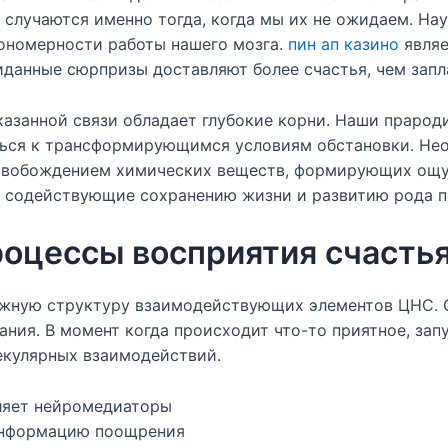
 случаются именно тогда, когда мы их не ожидаем. Н
ономерности работы нашего мозга.
пин ап казино
являе
иданные сюрпризы доставляют более счастья, чем зап
азанной связи обладает глубокие корни. Наши праро
ться к трансформирующимся условиям обстановки. Не
вобождением химических веществ, формирующих ощущ
 содействующие сохранению жизни и развитию рода пи
оцессы восприятия счасть
ожную структуру взаимодействующих элементов ЦНС. 
ния. В момент когда происходит что-то приятное, зап
кулярных взаимодействий.
ляет нейромедиаторы
информацию поощрения