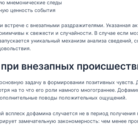
ую мнемонические следы
ную ценность события
ри встрече с внезапными раздражителями. Указанная а
риимчивы к свежести и случайности. В случае если м
запускается уникальный механизм анализа сведений,
овольствия.
 при внезапных происшеств
основную задачу в формировании позитивных чувств. 
тря на то что его роли намного многограннее. Дофам
 дополнительные поводы положительных ощущений.
 всплеск дофамина случается не в период получения 
трирует замечательную закономерность: чем менее про