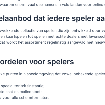
f waarom enorm veel deelnemers in vele landen voor online
elaanbod dat iedere speler a
kwekkende collectie van spellen die zijn ontwikkeld door 
en kaartspelen tot spellen met echte dealers met levensec
dat wordt het assortiment regelmatig aangevuld met nieuwe 
ordelen voor spelers
erke punten in n speelomgeving dat zowel onbekende spelers
speelautoriteitsinstantie;
cte chat en mailcontact;
d voor alle schermformaten.