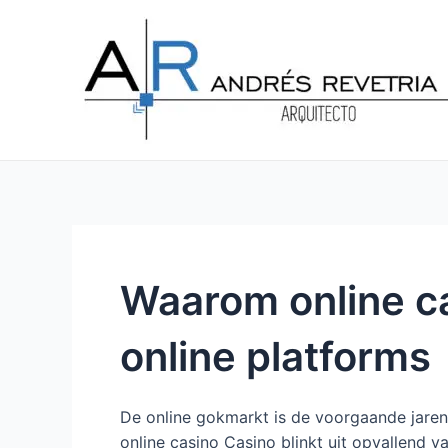
Ir
Navegación
al
de
contenido
entradas
Waarom online ca
online platforms
De online gokmarkt is de voorgaande jaren 
online casino Casino blinkt uit opvallend 