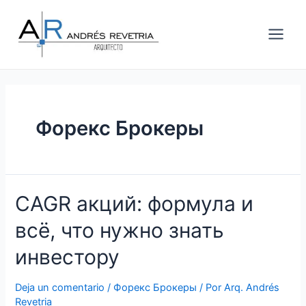
Ir
Main
al
Men
contenido
Форекс Брокеры
CAGR
CAGR акций: формула и
акций:
всё, что нужно знать
формула
и
инвестору
всё,
что
Deja un comentario
/
Форекс Брокеры
/ Por
Arq. Andrés
нужно
Revetria