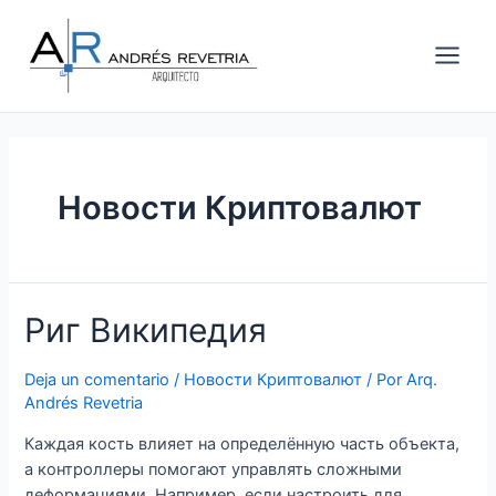
Ir
Main
al
Men
contenido
Новости Криптовалют
Риг
Риг Википедия
Википедия
Deja un comentario
/
Новости Криптовалют
/ Por
Arq.
Andrés Revetria
Каждая кость влияет на определённую часть объекта,
а контроллеры помогают управлять сложными
деформациями. Например, если настроить для