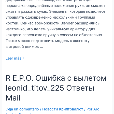
персонажа определённые положения руки, он сможет
сжать и разжать кулак. Элементы, которые позволяют
управлять одновременно несколькими группами
костей. Сейчас возможности Blender расширились
настолько, что делать уникальную арматуру для
каждого персонажа вручную совсем не обязательно.
Также можно подготовить модель к экспорту
в игровой движок …
Leer más »
R
R E.P.O. Ошибка с вылетом
E.P.O.
leonid_titov_225 Ответы
Ошибка
с
Mail
вылетом
leonid_titov_225
Deja un comentario
/
Новости Криптовалют
/ Por
Arq.
Ответы