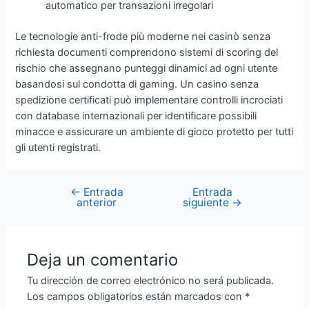
automatico per transazioni irregolari
Le tecnologie anti-frode più moderne nei casinò senza
richiesta documenti comprendono sistemi di scoring del
rischio che assegnano punteggi dinamici ad ogni utente
basandosi sul condotta di gaming. Un casino senza
spedizione certificati può implementare controlli incrociati
con database internazionali per identificare possibili
minacce e assicurare un ambiente di gioco protetto per tutti
gli utenti registrati.
←
Entrada
Entrada
anterior
siguiente
→
Deja un comentario
Tu dirección de correo electrónico no será publicada.
Los campos obligatorios están marcados con
*