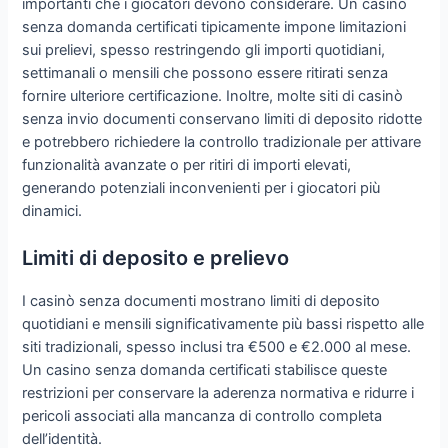
importanti che i giocatori devono considerare. Un casino
senza domanda certificati tipicamente impone limitazioni
sui prelievi, spesso restringendo gli importi quotidiani,
settimanali o mensili che possono essere ritirati senza
fornire ulteriore certificazione. Inoltre, molte siti di casinò
senza invio documenti conservano limiti di deposito ridotte
e potrebbero richiedere la controllo tradizionale per attivare
funzionalità avanzate o per ritiri di importi elevati,
generando potenziali inconvenienti per i giocatori più
dinamici.
Limiti di deposito e prelievo
I casinò senza documenti mostrano limiti di deposito
quotidiani e mensili significativamente più bassi rispetto alle
siti tradizionali, spesso inclusi tra €500 e €2.000 al mese.
Un casino senza domanda certificati stabilisce queste
restrizioni per conservare la aderenza normativa e ridurre i
pericoli associati alla mancanza di controllo completa
dell’identità.