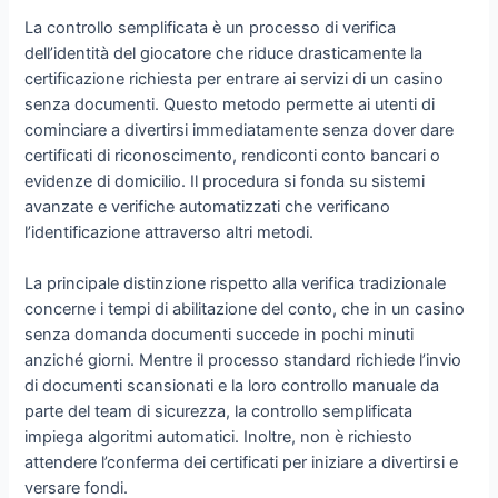
La controllo semplificata è un processo di verifica
dell’identità del giocatore che riduce drasticamente la
certificazione richiesta per entrare ai servizi di un casino
senza documenti. Questo metodo permette ai utenti di
cominciare a divertirsi immediatamente senza dover dare
certificati di riconoscimento, rendiconti conto bancari o
evidenze di domicilio. Il procedura si fonda su sistemi
avanzate e verifiche automatizzati che verificano
l’identificazione attraverso altri metodi.
La principale distinzione rispetto alla verifica tradizionale
concerne i tempi di abilitazione del conto, che in un casino
senza domanda documenti succede in pochi minuti
anziché giorni. Mentre il processo standard richiede l’invio
di documenti scansionati e la loro controllo manuale da
parte del team di sicurezza, la controllo semplificata
impiega algoritmi automatici. Inoltre, non è richiesto
attendere l’conferma dei certificati per iniziare a divertirsi e
versare fondi.