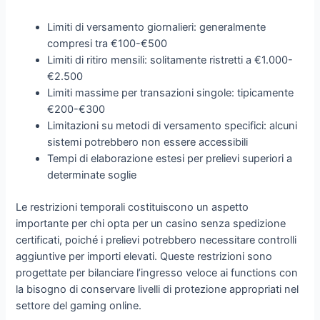
Limiti di versamento giornalieri: generalmente
compresi tra €100-€500
Limiti di ritiro mensili: solitamente ristretti a €1.000-
€2.500
Limiti massime per transazioni singole: tipicamente
€200-€300
Limitazioni su metodi di versamento specifici: alcuni
sistemi potrebbero non essere accessibili
Tempi di elaborazione estesi per prelievi superiori a
determinate soglie
Le restrizioni temporali costituiscono un aspetto
importante per chi opta per un casino senza spedizione
certificati, poiché i prelievi potrebbero necessitare controlli
aggiuntive per importi elevati. Queste restrizioni sono
progettate per bilanciare l’ingresso veloce ai functions con
la bisogno di conservare livelli di protezione appropriati nel
settore del gaming online.