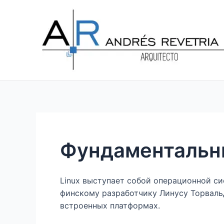
Ir
Navegación
al
de
contenido
entradas
Фундаментальны
Linux выступает собой операционной с
финскому разработчику Линусу Торваль
встроенных платформах.