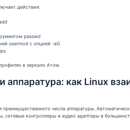
лючает действия:
add
рументом passwd
ией usermod с опцией -aG
ups
профилях в зеркало Атом.
 аппаратура: как Linux вза
я преимущественного числа аппаратуры. Автоматичес
ры, сетевые контроллеры и аудио адаптеры в большинс