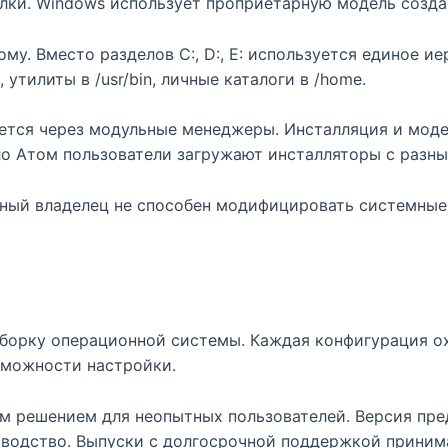
лки. Windows использует проприетарную модель созда
у. Вместо разделов C:, D:, E: используется единое иер
утилиты в /usr/bin, личные каталоги в /home.
ется через модульные менеджеры. Инсталляция и мод
ло Атом пользователи загружают инсталляторы с разны
ный владелец не способен модифицировать системные
борку операционной системы. Каждая конфигурация ох
зможности настройки.
м решением для неопытных пользователей. Версия пре
водство. Выпуски с долгосрочной поддержкой принимаю