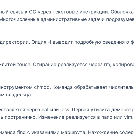
ный связь к ОС через текстовые инструкции. Оболочка
 Многочисленные административные задачи подразумев
директории. Опция -l выводит подробную сведения о 
итой touch. Стирание реализуется через rm, копирова
нструментом chmod. Команда обрабатывает числитель
ом владельца.
вляется через cat или less. Первая утилита демонст
 постранично. Изменение реализуется в nano или vim.
оманда find с указаниями маршрута. Нахождение сод