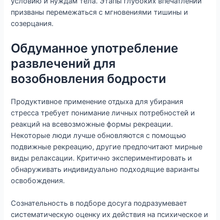
условию и нуждам тела. Этапы глубоких впечатлений
призваны перемежаться с мгновениями тишины и
созерцания.
Обдуманное употребление
развлечений для
возобновления бодрости
Продуктивное применение отдыха для убирания
стресса требует понимание личных потребностей и
реакций на всевозможные формы рекреации.
Некоторые люди лучше обновляются с помощью
подвижные рекреацию, другие предпочитают мирные
виды релаксации. Критично экспериментировать и
обнаруживать индивидуально подходящие варианты
освобождения.
Сознательность в подборе досуга подразумевает
систематическую оценку их действия на психическое и