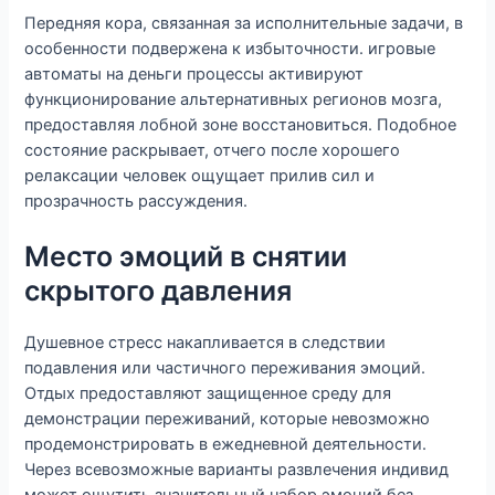
Передняя кора, связанная за исполнительные задачи, в
особенности подвержена к избыточности. игровые
автоматы на деньги процессы активируют
функционирование альтернативных регионов мозга,
предоставляя лобной зоне восстановиться. Подобное
состояние раскрывает, отчего после хорошего
релаксации человек ощущает прилив сил и
прозрачность рассуждения.
Место эмоций в снятии
скрытого давления
Душевное стресс накапливается в следствии
подавления или частичного переживания эмоций.
Отдых предоставляют защищенное среду для
демонстрации переживаний, которые невозможно
продемонстрировать в ежедневной деятельности.
Через всевозможные варианты развлечения индивид