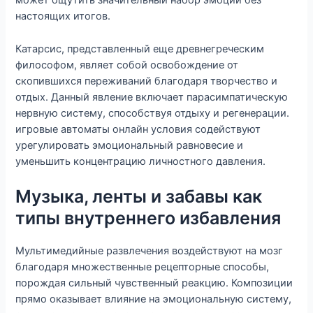
может ощутить значительный набор эмоций без
настоящих итогов.
Катарсис, представленный еще древнегреческим
философом, являет собой освобождение от
скопившихся переживаний благодаря творчество и
отдых. Данный явление включает парасимпатическую
нервную систему, способствуя отдыху и регенерации.
игровые автоматы онлайн условия содействуют
урегулировать эмоциональный равновесие и
уменьшить концентрацию личностного давления.
Музыка, ленты и забавы как
типы внутреннего избавления
Мультимедийные развлечения воздействуют на мозг
благодаря множественные рецепторные способы,
порождая сильный чувственный реакцию. Композиции
прямо оказывает влияние на эмоциональную систему,