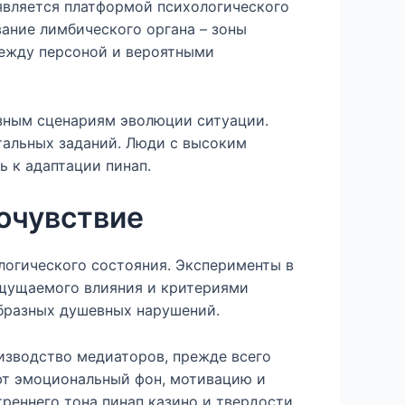
является платформой психологического
ание лимбического органа – зоны
между персоной и вероятными
зным сценариям эволюции ситуации.
тальных заданий. Люди с высоким
 к адаптации пинап.
очувствие
огического состояния. Эксперименты в
щущаемого влияния и критериями
бразных душевных нарушений.
изводство медиаторов, прежде всего
ют эмоциональный фон, мотивацию и
еннего тона пинап казино и твердости.