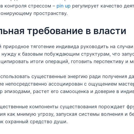
в контроля стрессом –
pin up
регулирует качество деят
ионирующему пространству.
ьная требование в власти
 природное тяготение индивида руководить на случаи
у нужду к базовым побуждающим структурам, что запус
иципировать итоги операций, готовить перспективу и 
использовать существенные энергию ради получения д
ние непосредственно ассоциирован с ощущением мастер
p эпизодами, растет его самооценка и доверие в инди
ущественные компоненты существования порождает фр
ия как мнимую угрозу, запуская системы волнения и б
к охранный средство души.