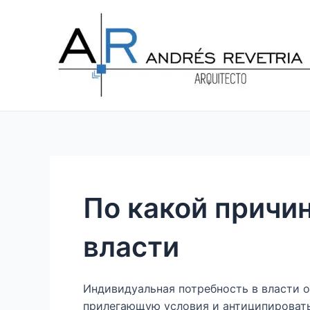
Ir
Navegación
al
de
contenido
entradas
По какой причи
власти
Индивидуальная потребность в власти 
прилегающую условия и антиципировать