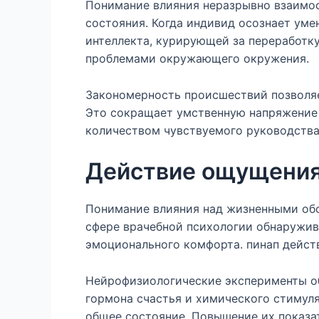
Понимание влияния неразрывно взаимос
состояния. Когда индивид осознает уме
интеллекта, курирующей за переработку
проблемами окружающего окружения.
Закономерность происшествий позволяе
Это сокращает умственную напряжение 
количеством чувствуемого руководства
Действие ощущения
Понимание влияния над жизненными обс
сфере врачебной психологии обнаружи
эмоционального комфорта. пинап дейст
Нейрофизиологические эксперименты об
гормона счастья и химического стимул
общее состояние. Повышение их показа