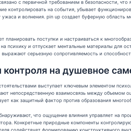
вязано с первичной требованием в безопасности, что 
ние контролировать на события, убывает функциониров
 ужаса и волнения. pin up создает буферную область 
т планировать поступки и настраиваться к многообра
на психику и отпускает ментальные материалы для ос
 выражают серьезную сопротивляемость и способность
 контроля на душевное сам
тоятельствами выступает ключевым элементом психол
вают непосредственную взаимосвязь между объемом о
вует как защитный фактор против образования многоо
наруживают, что ощущение влияния управляет на про
ятора. Конкретные природные компоненты контролиру
теля содействует формированию конструктивного внутр